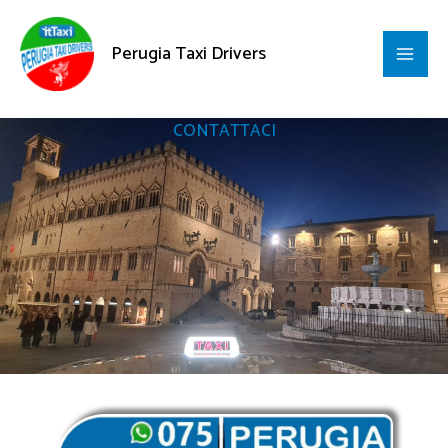
Contattaci
Vai
al
Perugia Taxi Drivers
contenuto
CONTATTACI