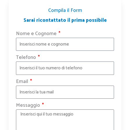
o
r
t
e
p
k
a
e
p
m
r
Compila il Form
Sarai ricontattato il prima possibile
Nome e Cognome
Telefono
Email
Messaggio