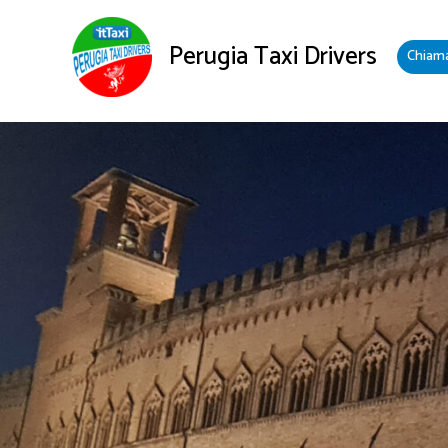
Preventivo Taxi
Vai
al
Perugia Taxi Drivers
Chiam
contenuto