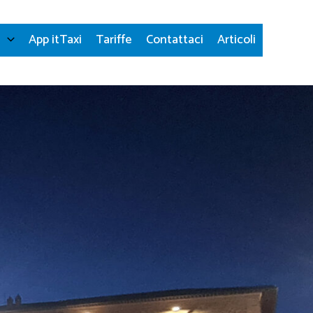
i
App itTaxi
Tariffe
Contattaci
Articoli