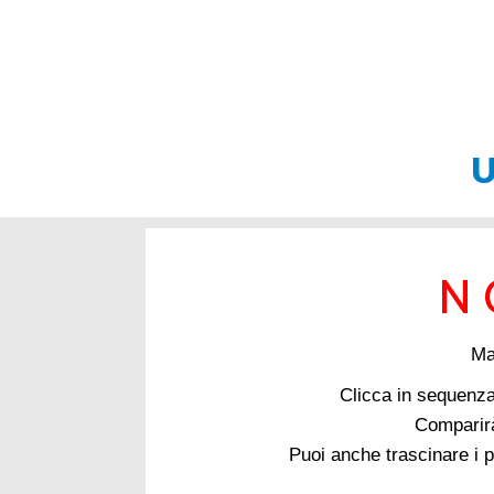
U
N O
Ma
Clicca in sequenz
Comparirà
Puoi anche trascinare i p