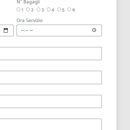
N° Bagagli
1
2
3
4
5
6
Ora Servizio