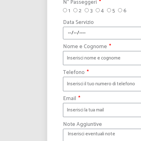
N° Passeggeri
1
2
3
4
5
6
Data Servizio
Nome e Cognome
Telefono
Email
Note Aggiuntive