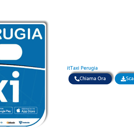
itTaxi Perugia
Chiama Ora
Sca